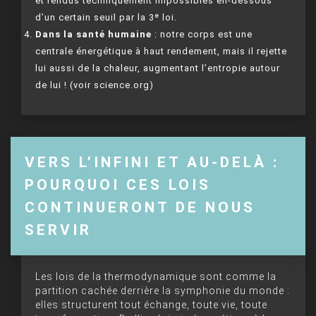
et rendus techniquement impossibles en-dessous
d’un certain seuil par la 3ᵉ loi.
Dans la santé humaine
: notre corps est une
centrale énergétique à haut rendement, mais il rejette
lui aussi de la chaleur, augmentant l’entropie autour
de lui ! (voir science.org)
VERS L’INFINI ET AU-DELÀ :
POURQUOI CES LOIS
CONTINUERONT DE NOUS
SERVIR
Les lois de la thermodynamique sont comme la
partition cachée derrière la symphonie du monde :
elles structurent tout échange, toute vie, toute