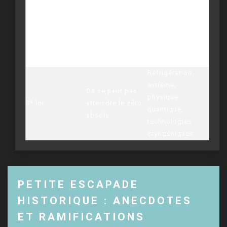
Augmentation de
des objets,
l’entropie :
vieillissement,
2ᵉ loi
désordre
perte d’énergie
croissant, limites
dans les
du rendement
machines
Réfrigération
extrême,
On ne peut pas
physique
3ᵉ loi
atteindre le zéro
quantique,
absolu
technologies
cryogéniques
PETITE ESCAPADE
HISTORIQUE : ANECDOTES
ET RAMIFICATIONS