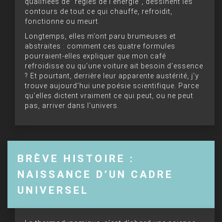
qualifiées de “règles de l’énergie”, dessinent les
contours de tout ce qui chauffe, refroidit,
fonctionne ou meurt.
Longtemps, elles m’ont paru brumeuses et
abstraites : comment ces quatre formules
pourraient-elles expliquer que mon café
refroidisse ou qu’une voiture ait besoin d’essence
? Et pourtant, derrière leur apparente austérité, j’y
trouve aujourd’hui une poésie scientifique. Parce
qu’elles dictent vraiment ce qui peut, ou ne peut
pas, arriver dans l’univers.
BRÈVE HISTOIRE :
NAISSANCE D’UN CADRE
UNIVERSEL