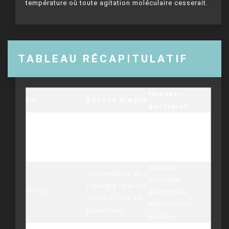
température où toute agitation moléculaire cesserait.
TABLEAU RÉCAPITULATIF
Impact
Loi
Enoncé simple
quotidien
Thermomètres,
Définit l’équilibre
cuisson,
Loi zéro
thermique, donc
conservation des
la température
aliments
Moteurs,
Conservation de
centrales
l’énergie : rien ne
1ʳᵉ loi
électriques,
se perd, tout se
métabolisme
transforme
humain
Refroidissement